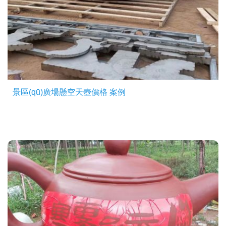
景區(qū)廣場懸空天壺價格 案例