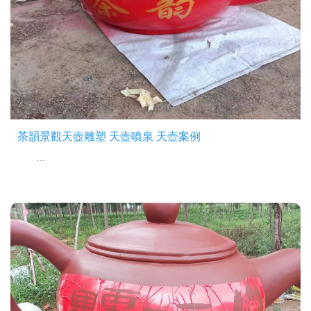
茶韻景觀天壺雕塑 天壺噴泉 天壺案例
...