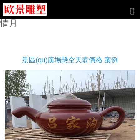
56pao国产成视_福利免费精选极品_
欧美激情中文字幕_丁香五月综合缴
情月
景區(qū)廣場懸空天壺價格 案例