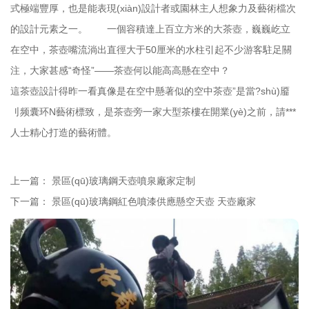
式極端豐厚，也是能表現(xiàn)設計者或園林主人想象力及藝術檔次
的設計元素之一。 一個容積達上百立方米的大茶壺，巍巍屹立
在空中，茶壺嘴流淌出直徑大于50厘米的水柱引起不少游客駐足關
注，大家甚感“奇怪”——茶壺何以能高高懸在空中？
這茶壺設計得昨一看真像是在空中懸著似的空中茶壺”是當?shù)靥
刂频囊环N藝術標致，是茶壺旁一家大型茶樓在開業(yè)之前，請***
人士精心打造的藝術體。
上一篇：
景區(qū)玻璃鋼天壺噴泉廠家定制
下一篇：
景區(qū)玻璃鋼紅色噴漆供應懸空天壺 天壺廠家