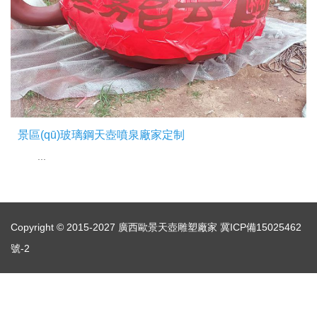
景區(qū)玻璃鋼天壺噴泉廠家定制
...
Copyright © 2015-2027 廣西歐景天壺雕塑廠家
冀ICP備15025462
號-2