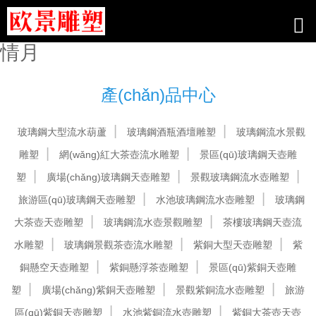
56pao国产成视_福利免费精选极品_
欧美激情中文字幕_丁香五月综合缴
情月
產(chǎn)品中心
玻璃鋼大型流水葫蘆
玻璃鋼酒瓶酒壇雕塑
玻璃鋼流水景觀
雕塑
網(wǎng)紅大茶壺流水雕塑
景區(qū)玻璃鋼天壺雕
塑
廣場(chǎng)玻璃鋼天壺雕塑
景觀玻璃鋼流水壺雕塑
旅游區(qū)玻璃鋼天壺雕塑
水池玻璃鋼流水壺雕塑
玻璃鋼
大茶壺天壺雕塑
玻璃鋼流水壺景觀雕塑
茶樓玻璃鋼天壺流
水雕塑
玻璃鋼景觀茶壺流水雕塑
紫銅大型天壺雕塑
紫
銅懸空天壺雕塑
紫銅懸浮茶壺雕塑
景區(qū)紫銅天壺雕
塑
廣場(chǎng)紫銅天壺雕塑
景觀紫銅流水壺雕塑
旅游
區(qū)紫銅天壺雕塑
水池紫銅流水壺雕塑
紫銅大茶壺天壺